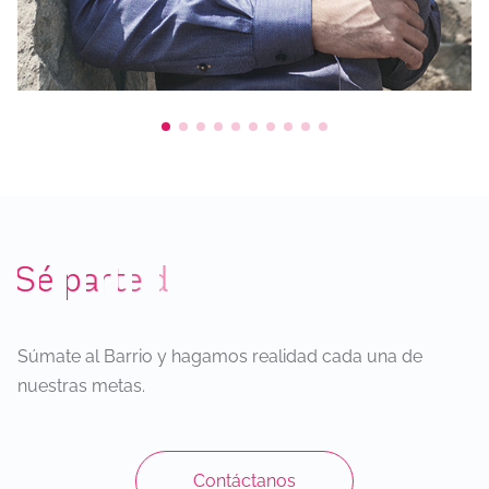
S
é
p
a
r
t
e
d
e
n
u
e
s
t
r
o
B
a
r
r
i
o
Súmate al Barrio y hagamos realidad cada una de
nuestras metas.
Contáctanos