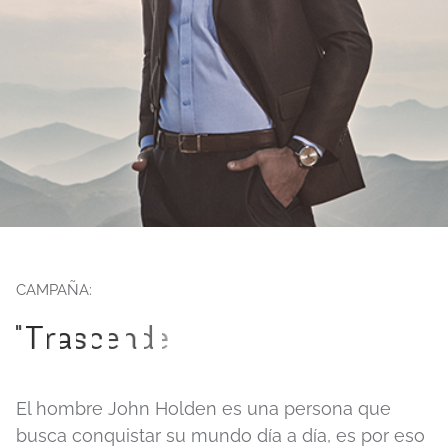
Proyectos
Contáctanos
CAMPAÑA:
"
T
r
a
s
c
e
n
d
e
r
"
El hombre John Holden es una persona que
busca conquistar su mundo día a día, es por eso