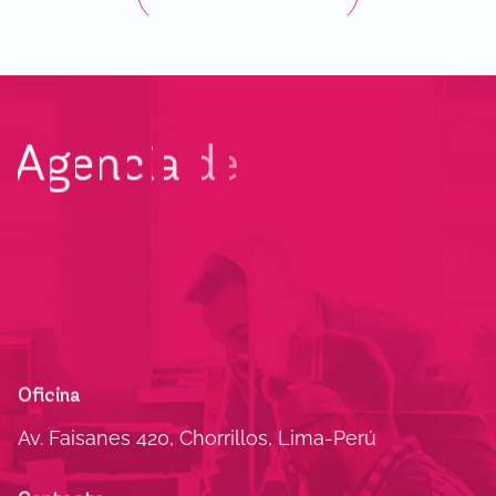
A
g
e
n
c
i
a
d
e
c
r
e
a
t
i
v
i
d
a
d
y
c
o
n
t
e
n
i
d
o
Oficina
Av. Faisanes 420, Chorrillos, Lima-Perú
Contacto