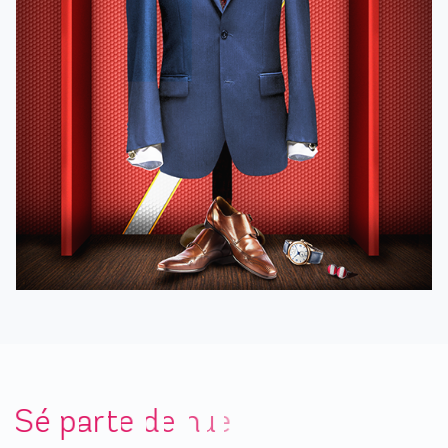
S
é
p
a
r
t
e
d
e
n
u
e
s
t
r
o
B
a
r
r
i
o