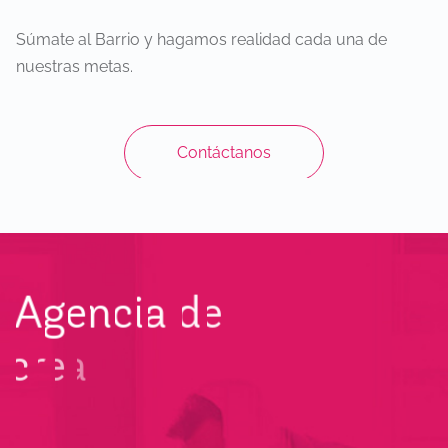
Súmate al Barrio y hagamos realidad cada una de
nuestras metas.
Contáctanos
A
g
e
n
c
i
a
d
e
c
r
e
a
t
i
v
i
d
a
d
y
c
o
n
t
e
n
i
d